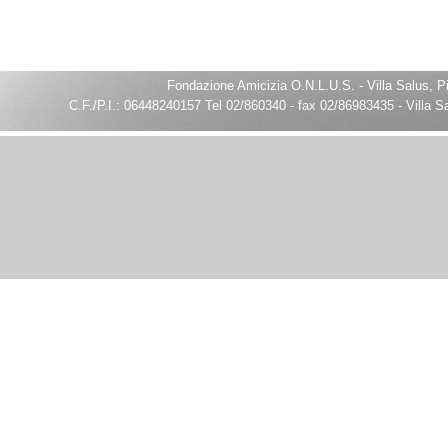
Fondazione Amicizia O.N.L.U.S. - Villa Salus, P
C.F./P.I.: 06448240157 Tel 02/860340 - fax 02/86983435 - Villa S